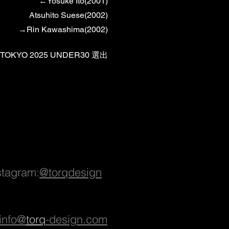
←Yosuke Ito(2001)
Atsuhito Suese(2002)
→Rin Kawashima(2002)
 TOKYO 2025 UNDER30 選出
stagram:
@torqdesign
info@
torq
-design.com