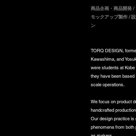
商品企画・商品開発 / 
モックアップ製作 / 設
ン
TORQ DESIGN, formed 
Kawashima, and Yosuke
were students at Kobe 
they have been based i
scale operations.
We focus on product de
handcrafted production 
Our design practice is
phenomena from both 
as makers.