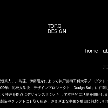
TORQ
DESIGN
home
a
ab
Nは、​末瀬篤人、川島凜、伊藤陽介によって神戸芸術工科大学プロダク
20年に同校入学後、デザインプロジェクト「Design Soil」に
後より神戸を拠点にデザインスタジオとして本格的に活動を開始しま
る製造やクラフトにも取り組み、さまざまな事象を独自に解釈しそ