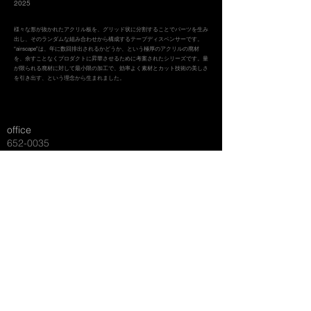
2025
様々な形が抜かれたアクリル板を、グリッド状に分割することでパーツを生み
出し、そのランダムな組み合わせから構成するテープディスペンサーです。
“airscape”は、年に数回排出されるかどうか、という極厚のアクリルの廃材
を、余すことなくプロダクトに昇華させるために考案されたシリーズです。量
が限られる廃材に対して最小限の加工で、効率よく素材とカット技術の美しさ
を引き出す、という理念から生まれました。
office
652-0035
1-3-6 401
​神戸市兵庫区西多聞通
labo
657-0101
4512-63
​神戸市灘区六甲山町北六甲
M:
info@
torq
-design.com
​ japan/kobe
© 2026
TORQ
DESIGN