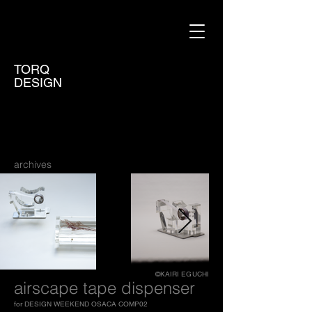
TORQ
DESIGN
archives
©KAIRI EGUCHI
airscape tape dispenser
for DESIGN WEEKEND OSACA COMP02