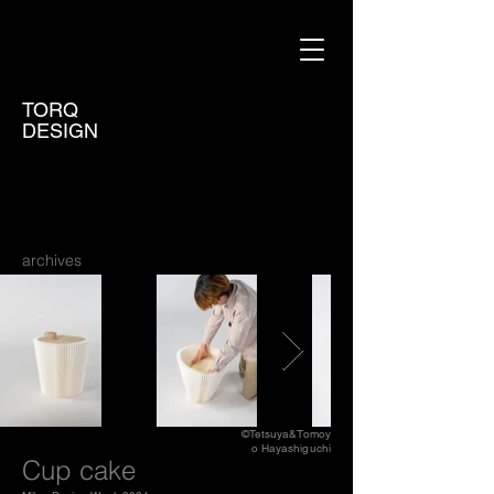
TORQ
DESIGN
archives
©Tetsuya&Tomoy
o Hayashiguchi
Cup cake