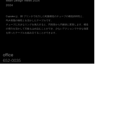
Milan Design Week 2024
2024
Cupcake は、3D プリンタで出力した蛇腹構造のチューブの構造的特性と、
PLA 樹脂の物性とを活かしたテーブルです。
チューブに大きなリングを挿入すると、円筒形から円錐状に変形します。構造
の弾力を活かして天板もはめ込むことができ、少ないアクションで十分な強度
を持ったテーブルを組み立てることができます。
office
652-0035
1-3-6 401
​神戸市兵庫区西多聞通
labo
657-0101
4512-63
​神戸市灘区六甲山町北六甲
M:
info@
torq
-design.com
​ japan/kobe
© 2026
TORQ
DESIGN