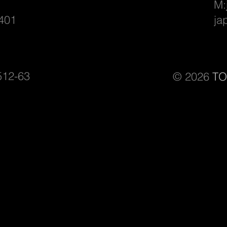
M:
401
​ ja
12-63
© 2026
T