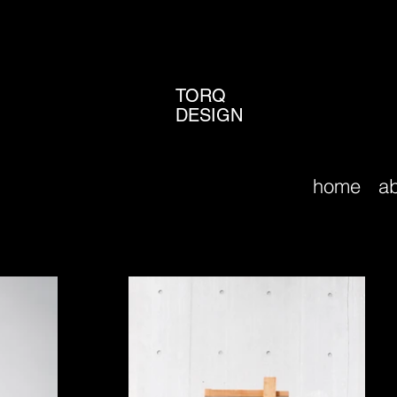
TORQ
DESIGN
home
a