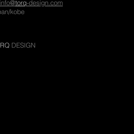
info@
torq
-design.com
pan/kobe
ORQ
DESIGN