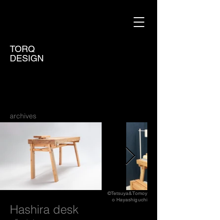
TORQ
DESIGN
archives
©Tetsuya&Tomoy
o Hayashiguchi
Hashira desk