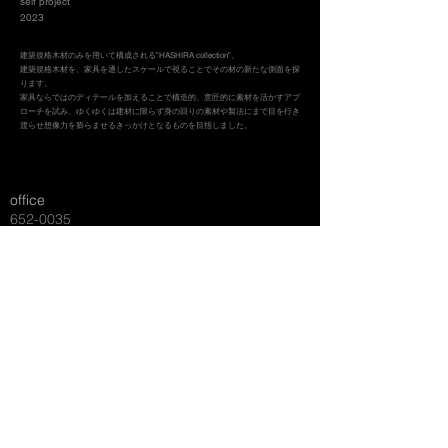
self project
2023
建築規格木材のみを用いて構成される”HASHIRA collection”。
建築規格木材を、家具を通したスケールで視ることでその材の新たな側面を探
ります。
家具ならではのディテールを加えることで構造的、意匠的に素材を活かすアプ
ローチを試み、ゆくゆくは建材に限らず身の回りの素材や製法にまで目を行き
渡らせ想像力を膨らませるきっかけとなるものを目指しました。
office
652-0035
1-3-6 401
​神戸市兵庫区西多聞通
labo
657-0101
4512-63
​神戸市灘区六甲山町北六甲
M:
info@
torq
-design.com
​ japan/kobe
© 2026
TORQ
DESIGN