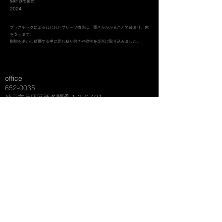
self project
2024
プラスチックによるねじれたプリーツ構造は、重さがかかることで締まり、体
を支えます。
樹脂を溶かし積層する中に見た粘り強さや弾性を造形に取り込みました。
office
652-0035
1-3-6 401
​神戸市兵庫区西多聞通
labo
657-0101
4512-63
​神戸市灘区六甲山町北六甲
M:
info@
torq
-design.com
​ japan/kobe
© 2026
TORQ
DESIGN