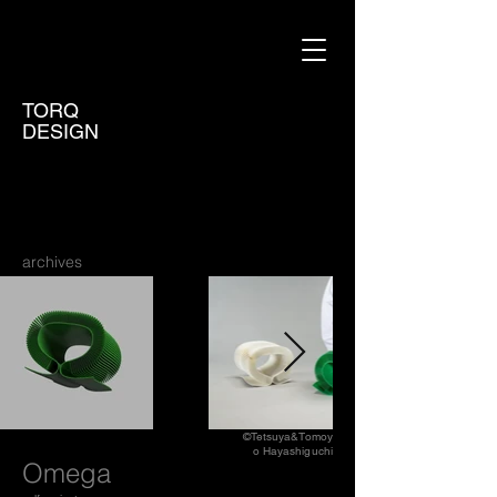
TORQ
DESIGN
archives
©Tetsuya&Tomoy
o Hayashiguchi
Omega