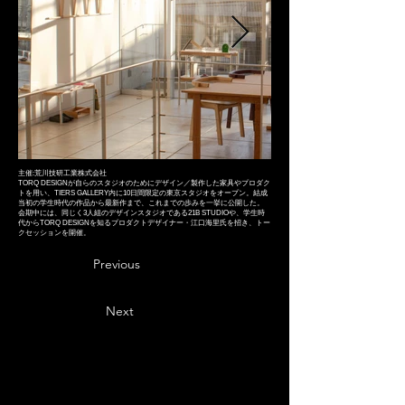
主催:荒川技研工業株式会社
TORQ DESIGNが自らのスタジオのためにデザイン／製作した家具やプロダク
トを用い、TIERS GALLERY内に10日間限定の東京スタジオをオープン。結成
当初の学生時代の作品から最新作まで、これまでの歩みを一挙に公開した。
会期中には、同じく3人組のデザインスタジオである21B STUDIOや、学生時
代からTORQ DESIGNを知るプロダクトデザイナー・江口海里氏を招き、トー
クセッションを開催。
Previous
Next